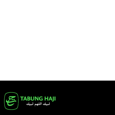
disalin, diedarkan, dihantar semula,
disiarkan, dipaparkan,diterbitkan,
dilesenkan, dipindahkan, dijual,
diurus atau dieksploitasi secara
komersial dalam apa jua bentuk
tanpa kebenaran bertulis terlebih
dahulu daripada
TH
.
Ketahui Lanjut
→