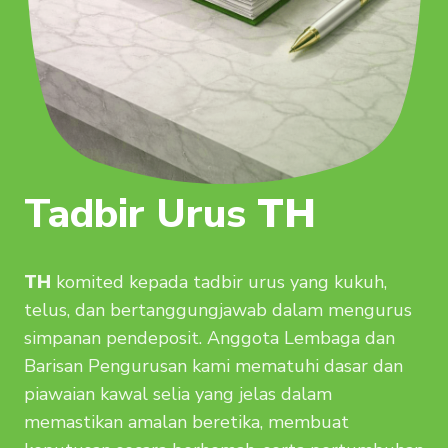
Tadbir Urus
TH
TH
komited kepada tadbir urus yang kukuh,
telus, dan bertanggungjawab dalam mengurus
simpanan pendeposit. Anggota Lembaga dan
Barisan Pengurusan kami mematuhi dasar dan
piawaian kawal selia yang jelas dalam
memastikan amalan beretika, membuat