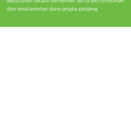
keputusan secara berhemah, serta pertumbuhan
dan keselamatan dana jangka panjang.
Rangka Kerja Pengawasan
TH
TH
mempunyai budaya patuh dan
beretika yang ditakrifkan diukur dan
ditambah baik. Ini termasuk
peraturan dan pematuhan Syariah,
disamping semua undang-undang