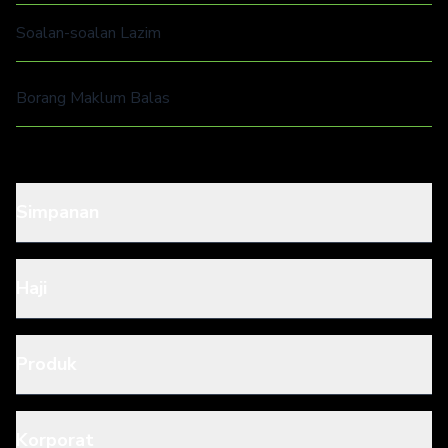
Soalan-soalan Lazim
Borang Maklum Balas
Simpanan
Haji
Produk
Korporat