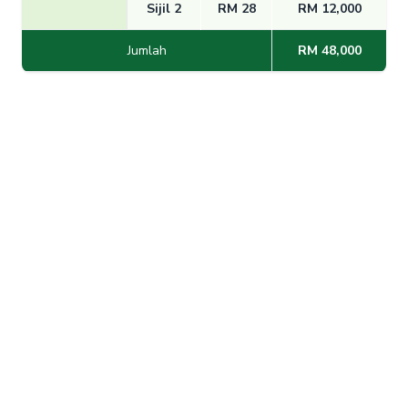
Sijil 2
RM 28
RM 12,000
Jumlah
RM 48,000
Sekiranya pendeposit meninggal
dunia di Tanah Suci semasa
menunaikan ibadat haji, manfaat
akan dibayar dua kali ganda kepada
penerima manfaat
1 Sijil RM 12,000 kepada RM
24,000
2 Sijil RM 24,000 kepada RM
48,000
3 Sijil RM 36,000 kepada RM