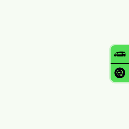
untuk pendaftaran dan setiap
kali pembaharuan.
Bayaran langganan akan
didebitkan secara automatik
daripada akaun
TH
secara
4
tahunan selagi mana tiada
permohonan penamatan
daripada pendeposit.
Sijil Takaful tidak akan
diperbaharui sekiranya
pendeposit melebihi had umur
5
65 tahun (hari lahir berikutnya)