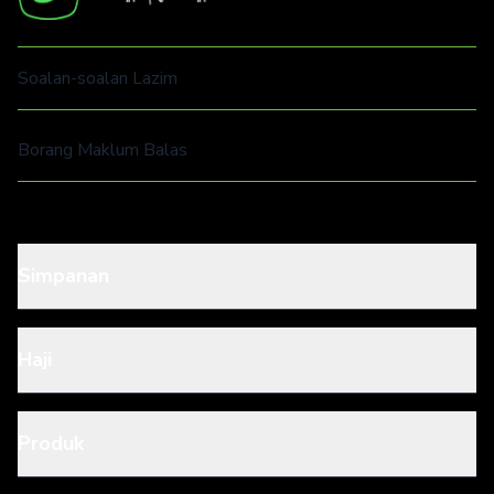
Soalan-soalan Lazim
Borang Maklum Balas
Simpanan
Haji
Produk