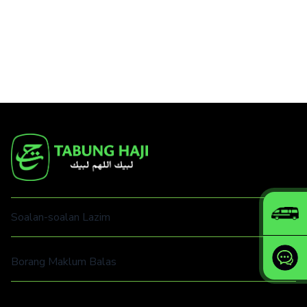
Soalan-soalan Lazim
Borang Maklum Balas