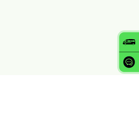
Ingin membuat rayuan Haji?
Anda boleh membuat rayuan
melalui THiJARI
Ke Laman THiJARI