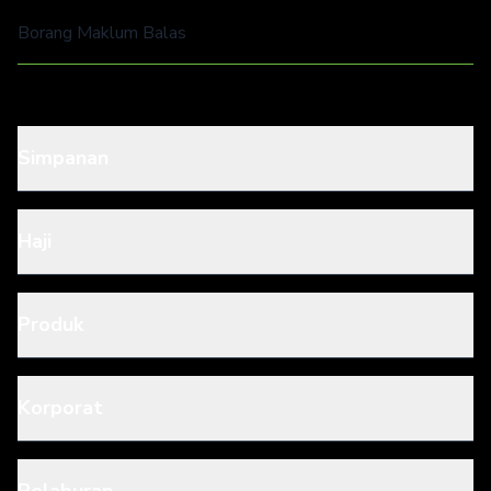
Borang Maklum Balas
Simpanan
Haji
Produk
Korporat
Pelaburan