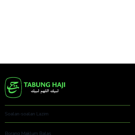
Soalan-soalan Lazim
Borang Maklum Balas