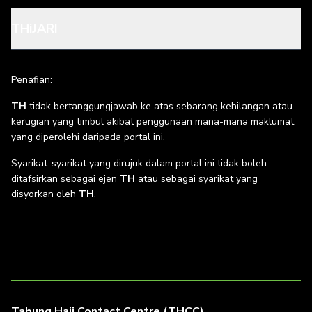
THiJARI
Penafian:
TH
tidak bertanggungjawab ke atas sebarang kehilangan atau
kerugian yang timbul akibat penggunaan mana-mana maklumat
yang diperolehi daripada portal ini.
Syarikat-syarikat yang dirujuk dalam portal ini tidak boleh
ditafsirkan sebagai ejen
TH
atau sebagai syarikat yang
disyorkan oleh
TH
.
Tabung Haji Contact Centre (THCC)