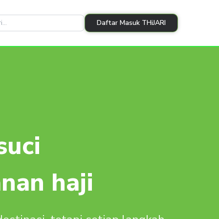
Daftar Masuk THiJARI
suci
nan haji