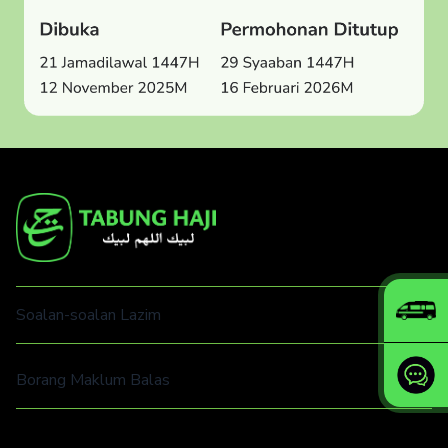
Soalan-soalan Lazim
Borang Maklum Balas