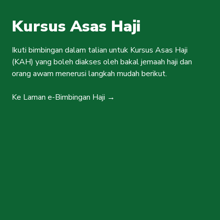
Kursus Asas Haji
Ikuti bimbingan dalam talian untuk Kursus Asas Haji
(KAH) yang boleh diakses oleh bakal jemaah haji dan
orang awam menerusi langkah mudah berikut.
Ke Laman e-Bimbingan Haji →
Layari laman e-
1
bimbingan.tabunghaji.gov.my
Klik ‘Log masuk sebagai
2
pelawat’ (untuk bakal jemaah
ATAU orang awam)