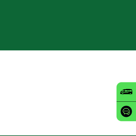
Petugas Haji
Daftar masuk
4