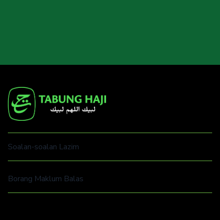
Klik pada tab ‘Kursus Asas Haji’
3
untuk pilihan topik kursus
Soalan-soalan Lazim
Borang Maklum Balas