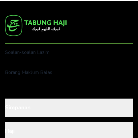
Soalan-soalan Lazim
Borang Maklum Balas
Simpanan
Haji