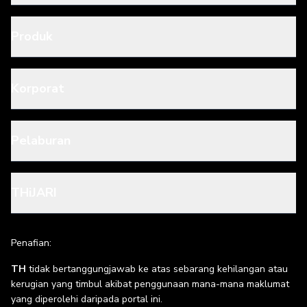
Produk
Korporat
Pelaburan
THiJARI
Penafian:
TH
tidak bertanggungjawab ke atas sebarang kehilangan atau
kerugian yang timbul akibat penggunaan mana-mana maklumat
yang diperolehi daripada portal ini.