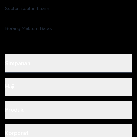
Soalan-soalan Lazim
Borang Maklum Balas
Simpanan
Haji
Produk
Korporat