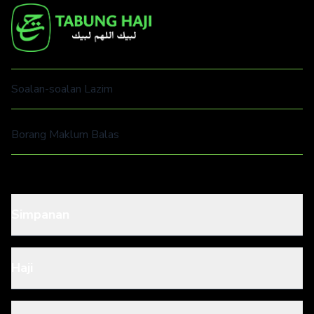
Soalan-soalan Lazim
Borang Maklum Balas
Simpanan
Haji