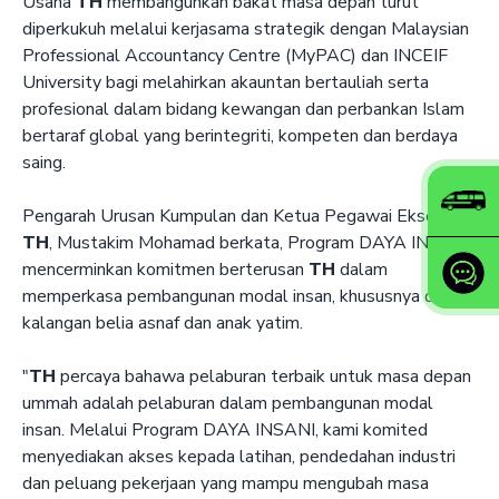
Usaha
TH
membangunkan bakat masa depan turut
diperkukuh melalui kerjasama strategik dengan Malaysian
Professional Accountancy Centre (MyPAC) dan INCEIF
University bagi melahirkan akauntan bertauliah serta
profesional dalam bidang kewangan dan perbankan Islam
bertaraf global yang berintegriti, kompeten dan berdaya
saing.
Pengarah Urusan Kumpulan dan Ketua Pegawai Eksekutif
TH
, Mustakim Mohamad berkata, Program DAYA INSANI
mencerminkan komitmen berterusan
TH
dalam
memperkasa pembangunan modal insan, khususnya dalam
kalangan belia asnaf dan anak yatim.
"
TH
percaya bahawa pelaburan terbaik untuk masa depan
ummah adalah pelaburan dalam pembangunan modal
insan. Melalui Program DAYA INSANI, kami komited
menyediakan akses kepada latihan, pendedahan industri
dan peluang pekerjaan yang mampu mengubah masa