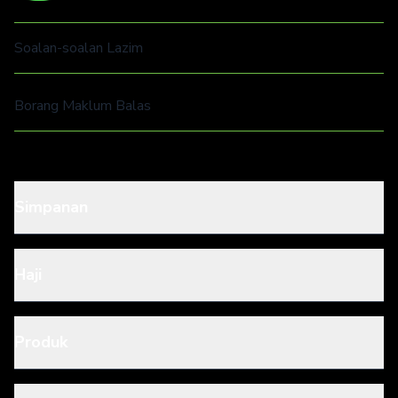
Soalan-soalan Lazim
Borang Maklum Balas
Simpanan
Haji
Produk