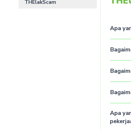
THE
THElakScam
Apa yan
Bagaim
Bagaima
Bagaima
Apa yan
pekerja