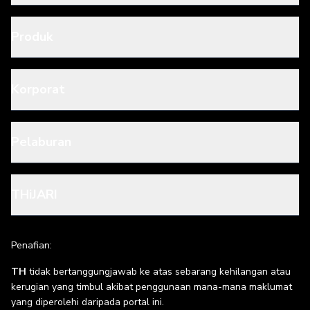
Produk
Korporat
Pelaburan
THiJARI
Penafian:
TH
tidak bertanggungjawab ke atas sebarang kehilangan atau
kerugian yang timbul akibat penggunaan mana-mana maklumat
yang diperolehi daripada portal ini.