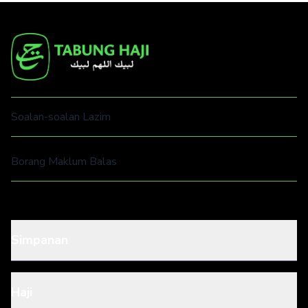
Soalan-soalan Lazim
Borang Maklum Balas
Simpanan
Haji